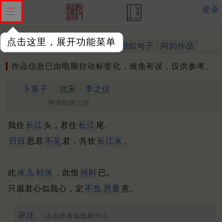
登录
点击这里，展开功能菜单
作品
标注四声
出处、引用
相似句子
同韵作品
作品信息已由电脑自动标签化，难免有误，仅供参考。
卜算子
北宋 ·
李之仪
押词韵第三部
我住
长江
头，君住
长江
尾。
日日
思君
不见
君，共饮
长江水
。
此
水几
时休
，此恨
何时
已。
只愿君心似我心，定
不负
思量
意。
评注
（点击查看或隐藏评注）