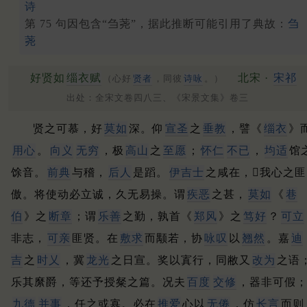
诗
第 75 句因包含“刍荛”，据此推断可能引用了典故：
刍
荛
好贤如
缁衣赋
北宋 ·
宋祁
（心好
贤者
，同彼
诗咏
。）
出处：全宋文卷四八三、《宋景文集》卷三
贤之可慕，好
莫如
深。
仰
宣圣
之
垂教
，譬《
缁衣
》
用心
。
向义
无穷
，极
高山
之
至愿
；
怀仁
不已
，
均适
馆
馀音。
前典
与稽，
后人
是蹈。
伊吉士
之咸在，𢥠我心之匪
傲。
将使动必立诚，久无易操。
谓
疾恶
之甚，
莫如
《
巷
伯
》之
断章
；
谓
乐善
之勤，孰首《
郑风
》之
笃好
？
可立
非志，
可亲
匪贤。
在
敷求
而颙若，协
咏叹
以
翘然
。
嘉
迪
吉
之
时乂
，冀
龙光
之日宣。
奖以寘行，同敝又
改为
之语
乐其縻爵，等还予授粲之篇。
况夫
百度
交修
，器非可假
九德
并事
，任之或寡。
必在
推爱
心以
无倦
，仿
长言
而则