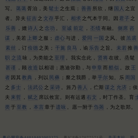
写。
蔼蔼
胥洎，美
髦士
之生焉；
善善
所欣，继
国人
之宜
者。
异夫
征吉
之
文存
乎汇，
相求
之气本于同。
因
君子
之
乐善
，媲
诗人
之
念功
。
至诚
前定
，
丕绩
有融。
侧席
咨
谋
，美若
上卿
之服；
虚心
与进，
爱同
一国
之风。
彼
羔裘
素丝
，订
俭德
之美；
干旄
良马
，谕
乐告
之旨。
未若
推
职
之流
咏，为类能之
至理
。
我实念此，
贤将
在彼。
烝髦
甚谨
，顾
改造
以相谐；
惠迪弥勤，与
申章
而
酷似
。
故
王
者
因其
教典
，列以
民彝
；
縻之我爵，举
乎尔
知。
乐
周国
之
多士
，
法武公
之
采诗
。
旌乃
善人
，伫斯
谋之
允济
；
俟
夫
来哲
，
赋之
席以攸宜。
则有运遘
右文
，时丁作圣。
育
类
于
至教
，
本言
章于
遗咏
。
愿一附于
刍荛
，为之歌郑。
粤公网安备44010402003275
粤ICP备17077571号
关于本站
联