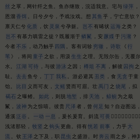
丝
之罦，网针纤之鱼。
鱼亦继致，浣适我意。
宅与
绿萍
，
恩溜
香饵
。
日兮夕兮，予戏汝戏。
想
其鱼
乎，宁亡意欤
禀天仁兮
化质
，饮
灵泉
兮孕躯。
岂不
有晞状
运海
之类？
岂不
有慕力嗔雷之徒？
既履渐于
鳞鬣
，安
蹶媟
于
污潴
？
今者
不乐
，动乃触乎
四隅
。
客有词轸
穷辙
，
诗歌
《
行
苇
》，将间
童子
之欲，用汲
生生
之理。
无毁尔缶，无覆
水。
江湖
可待
，与彼
游泳
之因；
樽俎
不离
，解彼
囚拘
之
耻。
去去
鱼兮，
丁丁
我私
。
游必避其
丑类
，食
无贪
于童
饴。
比目
义而可友，
文鳐
贤而可眉。
壮
禹门
之
烧尾
，拟
碣石
之曝鳍。
如此
，则脱
地堑
，排
天池
，
鲸鲵
为之戢
鬣，
波神
为之惊嘻。
彼贵
尺泽
者，曾
何足
知？
自迩图远
通溪
泛谷
。
一动
一息
，爰长爰育。
斜流
可畏
，𧎐蛙之声下多非
浅渚那轻，
牧竖
之
钩头
更曲。
得有
恍若
前事
，力乎
大
流
。
钦
王泽
之下及，职
昆虫
之盛游。
时
奔云
雨之乡，神