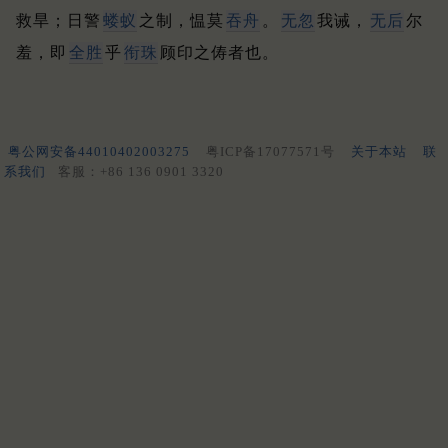
救旱；
日警
蝼蚁
之制，愠莫
吞舟
。
无忽
我诫，
无后
尔
羞，即
全胜
乎
衔珠
顾印之俦者也。
粤公网安备44010402003275
粤ICP备17077571号
关于本站
联
系我们
客服：+86 136 0901 3320