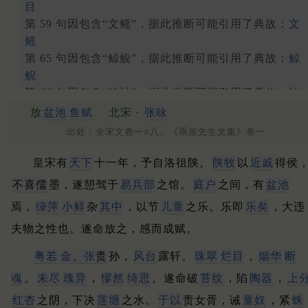
目
第 59 句因包含“文鳐”，据此推断可能引用了典故：
文
鳐
第 65 句因包含“鲸鲵”，据此推断可能引用了典故：
鲸
鲵
第 66 句因包含“波神”，据此推断可能引用了典故：
波
神
放
盆池
鱼赋
北宋 ·
张咏
第 84 句因包含“吞舟”，据此推断可能引用了典故：
吞
出处：全宋文卷一○八、《乖崖先生文集》卷一
舟
第 87 句因包含“衔珠”，据此推断可能引用了典故：
衔
皇宋有
天下
十一年，予自洛徂陕。
陕
牧
以
近戚
得侯
珠
不喜儒
墨，遂憩驾于
易兵部
之馆。
庭户
之间，有
盆池
第 87 句因包含“衔珠”，据此推断可能引用了典故：
衔
焉，
绿萍
小鲜
杂
其中
，以节
儿童
之乐。
乐即
乐矣
，大违
珠
夫物之性也。
遂命放之，感而成赋。
粤若
金
、
张
贵
孙，
风台
露轩。
珠翠
烂目
，
烟华
断
魂
。
未尽
瑰异
，
憀然
绮思
。
遂命破
苔纹
，陷
陶器
，
上
红杏
之阴，下决
莲塘
之水。
于以
责女胥，诫
童奴
，紧
蛛