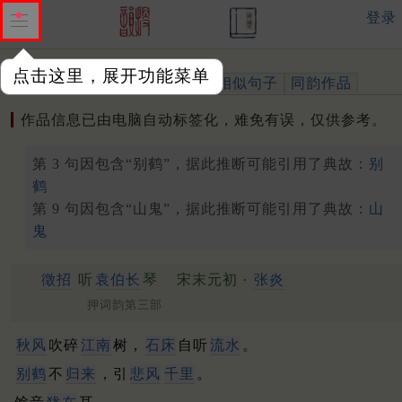
登录
点击这里，展开功能菜单
作品
标注四声
出处、引用
相似句子
同韵作品
作品信息已由电脑自动标签化，难免有误，仅供参考。
第 3 句因包含“别鹤”，据此推断可能引用了典故：
别
鹤
第 9 句因包含“山鬼”，据此推断可能引用了典故：
山
鬼
徵招
听
袁伯长
琴
宋末元初 ·
张炎
押词韵第三部
秋风
吹碎
江南
树，
石床
自听
流水
。
别鹤
不
归来
，引
悲风
千里
。