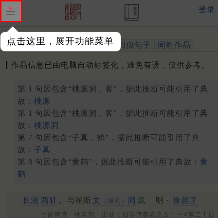
登录
点击这里，展开功能菜单
作品
标注四声
出处、引用
相似句子
同韵作品
作品信息已由电脑自动标签化，难免有误，仅供参考。
第 1 句因包含“桃源洞，客”，据此推断可能引用了典
故：
桃源
第 1 句因包含“桃源洞，客”，据此推断可能引用了典
故：
桃源洞
第 7 句因包含“子真，鹤”，据此推断可能引用了典
故：
子真
第 8 句因包含“黄鹤”，据此推断可能引用了典故：
黄
鹤
长湍
西轩
。与崔斯
文
同
赋
明 ·
徐居正
（灏元）
七言律诗 押灰韵 出处：四佳诗集卷之五十一○第二十四