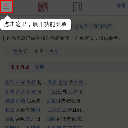
登录
点击这里，展开功能菜单
作品
标注四声
出处、引用
相似句子
同韵作品
作品信息已由电脑自动标签化，难免有误，仅供参考。
秋梦
行
中唐 ·
卢仝
引用典故：
女英
客行
一夜
秋风
起，
客梦
南游
渡
湘水
。
湘水
泠泠
彻底
清，
二妃怨
处
无限
情。
娥皇
不语
启娇靥，
女英
目成
转心惬。
长眉
入鬓何
连娟
，
肌肤
白玉
秀且鲜。
裴回
共咏
东方
日，
沈吟
再理
南风弦
。