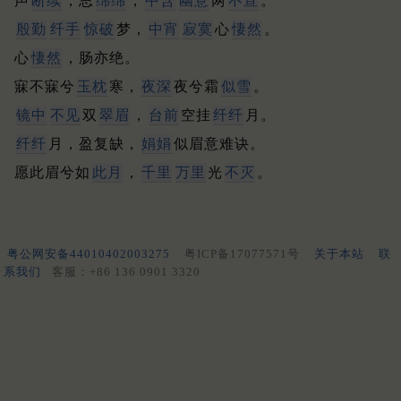
声
断续
，思
绵绵
，
中含
幽意
两
不宣
。
殷勤
纤手
惊破
梦，
中宵
寂寞
心
悽然
。
心
悽然
，肠亦绝。
寐不寐兮
玉枕
寒，
夜深
夜兮霜
似雪
。
镜中
不见
双
翠眉
，
台前
空挂
纤纤
月。
纤纤
月，盈复缺，
娟娟
似眉意难诀。
愿此眉兮如
此月
，
千里
万里
光
不灭
。
粤公网安备44010402003275
粤ICP备17077571号
关于本站
联
系我们
客服：+86 136 0901 3320