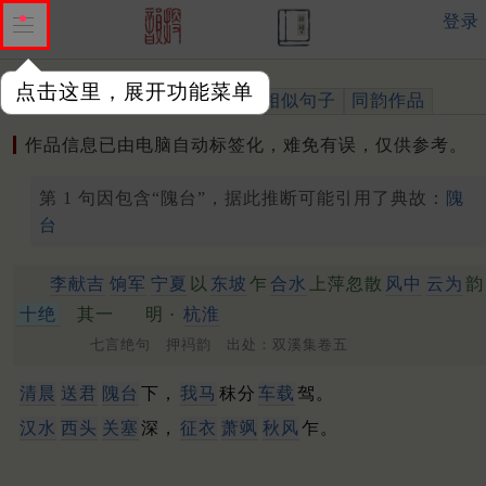
登录
点击这里，展开功能菜单
作品
标注四声
出处、引用
相似句子
同韵作品
作品信息已由电脑自动标签化，难免有误，仅供参考。
第 1 句因包含“隗台”，据此推断可能引用了典故：
隗
台
李献吉
饷军
宁夏
以
东坡
乍
合水
上萍忽散
风中
云为
韵
十绝
其一
明 ·
杭淮
七言绝句 押祃韵 出处：双溪集卷五
清晨
送君
隗
台
下，
我马
秣分
车载
驾。
汉水
西头
关塞
深，
征衣
萧飒
秋风
乍。