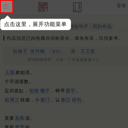
登录
点击这里，展开功能菜单
作品
标注四声
出处、引用
相似句子
同韵作品
作品信息已由电脑自动标签化，难免有误，仅供参考。
红娘子
夹竹桃
清 ·
王又曾
（
辛巳
）
押词韵第四部 出处：丁辛老屋集卷十八
人面
娇如语。
个字清堪数。
定武瓷缸，
松钗
棚子
，蝉琴
庭宇
。
记
两三
枝缀，小
篱门
，认
春江
诗句
。
莫要
东风
误。
更惹
黄莺
妒。