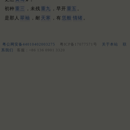
初种
重三
，未残
重九
，早开
重五
。
是那人
翠袖
，耐
天寒
，有
恁般
情绪
。
粤公网安备44010402003275
粤ICP备17077571号
关于本站
联
系我们
客服：+86 136 0901 3320