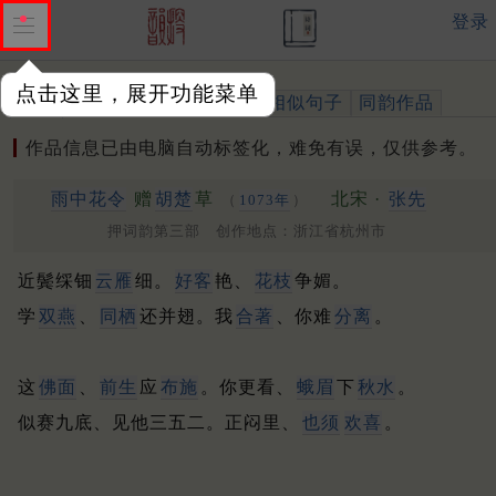
登录
点击这里，展开功能菜单
作品
标注四声
出处、引用
相似句子
同韵作品
作品信息已由电脑自动标签化，难免有误，仅供参考。
雨中花令
赠
胡楚
草
北宋 ·
张先
（
1073年
）
押词韵第三部 创作地点：浙江省杭州市
近鬓䌽钿
云雁
细。
好客
艳、
花枝
争媚。
学
双燕
、
同栖
还并翅。我
合著
、你难
分离
。
这
佛面
、
前生
应
布施
。你更看、
蛾眉
下
秋水
。
似赛九底、见他三五二。正闷里、
也须
欢喜
。