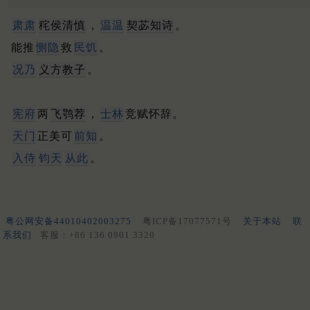
肃肃
秺侯清慎
，
温温
契苾知诗
。
能推
恻隐
救
民饥
。
况乃
义方教子
。
宪府
两
飞鹗荐
，
士林
竞赋怀辞。
天门
正美可
前知
。
入侍
钧天
从此
。
粤公网安备44010402003275
粤ICP备17077571号
关于本站
联
系我们
客服：+86 136 0901 3320