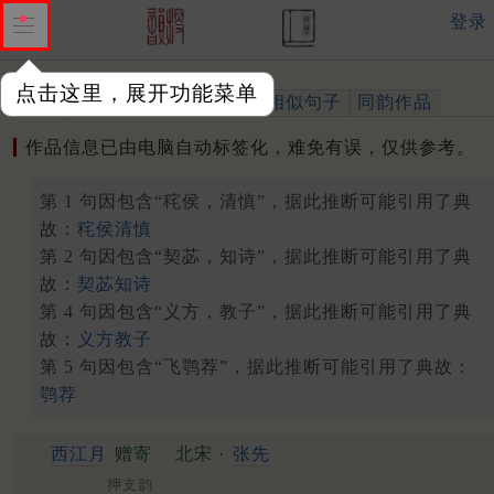
登录
点击这里，展开功能菜单
作品
标注四声
出处、引用
相似句子
同韵作品
作品信息已由电脑自动标签化，难免有误，仅供参考。
第 1 句因包含“秺侯，清慎”，据此推断可能引用了典
故：
秺侯清慎
第 2 句因包含“契苾，知诗”，据此推断可能引用了典
故：
契苾知诗
第 4 句因包含“义方，教子”，据此推断可能引用了典
故：
义方教子
第 5 句因包含“飞鹗荐”，据此推断可能引用了典故：
鹗荐
西江月
赠寄
北宋 ·
张先
押支韵