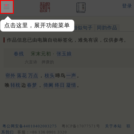
登录
点击这里，展开功能菜单
作品
标注四声
出处、引用
相似句子
同韵作品
作品信息已由电脑自动标签化，难免有误，仅供参考。
春残
宋末元初 ·
张玉娘
六言诗 押庚韵
帘外
落花
万点
，
枝头
啼鸟
一声
。
唤
转枕
边
春梦
，
倚阑
终日
凝情
。
粤公网安备44010402003275
粤ICP备17077571号
关于本站
联
系我们
客服：+86 136 0901 3320