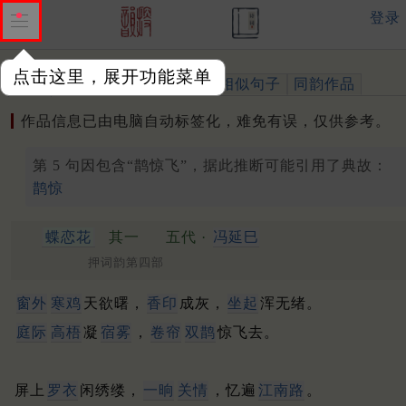
登录
点击这里，展开功能菜单
作品
标注四声
出处、引用
相似句子
同韵作品
作品信息已由电脑自动标签化，难免有误，仅供参考。
第 5 句因包含“鹊惊飞”，据此推断可能引用了典故：
鹊惊
蝶恋花
其一
五代 ·
冯延巳
押词韵第四部
窗外
寒鸡
天欲曙，
香印
成灰，
坐起
浑无绪。
庭际
高梧
凝
宿雾
，
卷帘
双鹊
惊飞去。
屏上
罗衣
闲绣缕，
一晌
关情
，忆遍
江南路
。