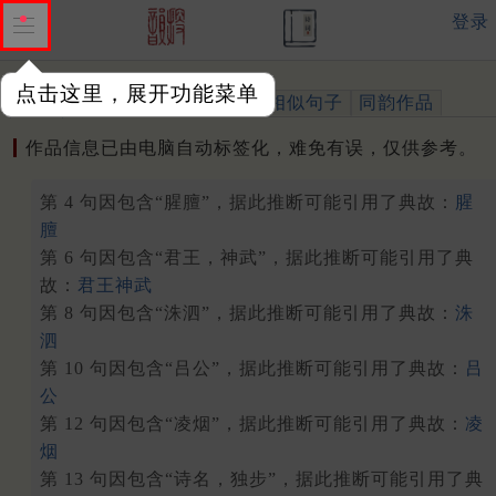
登录
点击这里，展开功能菜单
作品
标注四声
出处、引用
相似句子
同韵作品
作品信息已由电脑自动标签化，难免有误，仅供参考。
第 4 句因包含“腥膻”，据此推断可能引用了典故：
腥
膻
第 6 句因包含“君王，神武”，据此推断可能引用了典
故：
君王神武
第 8 句因包含“洙泗”，据此推断可能引用了典故：
洙
泗
第 10 句因包含“吕公”，据此推断可能引用了典故：
吕
公
第 12 句因包含“凌烟”，据此推断可能引用了典故：
凌
烟
第 13 句因包含“诗名，独步”，据此推断可能引用了典