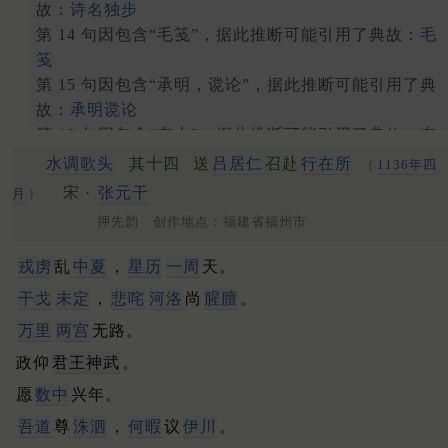
故：
诗名独步
第 14 句因包含“毛笺”，据此推断可能引用了典故：
毛
笺
第 15 句因包含“承明，谠论”，据此推断可能引用了典
故：
承明谠论
第 18 句因包含“东山”，据此推断可能引用了典故：
东
山
水调歌头
其十四
送
吕居仁
召赴
行在所
（
1136年四
宋 ·
张元干
月
）
押先韵 创作地点：福建省福州市
戎虏
乱
中夏
，
星历
一周
天。
干戈
未定
，
悲咤
河洛
尚
腥膻
。
万里
两宫
无路。
政仰
君王神武
。
愿
数中
兴年。
吾道
尊
洙泗
，
何暇
议
伊川
。