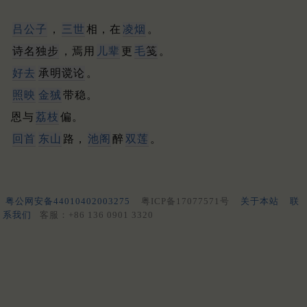
吕公子
，
三世
相，在
凌烟
。
诗名独步
，焉用
儿辈
更
毛
笺
。
好去
承明谠论
。
照映
金狨
带稳。
恩与
荔枝
偏。
回首
东山
路，
池阁
醉
双莲
。
粤公网安备44010402003275
粤ICP备17077571号
关于本站
联
系我们
客服：+86 136 0901 3320