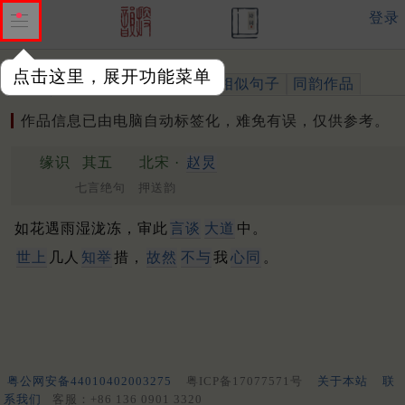
登录
点击这里，展开功能菜单
作品
标注四声
出处、引用
相似句子
同韵作品
作品信息已由电脑自动标签化，难免有误，仅供参考。
缘识
其五
北宋 ·
赵炅
七言绝句 押送韵
如花遇雨湿泷冻，审此
言谈
大道
中。
世上
几人
知举
措，
故然
不与
我
心同
。
粤公网安备44010402003275
粤ICP备17077571号
关于本站
联
系我们
客服：+86 136 0901 3320