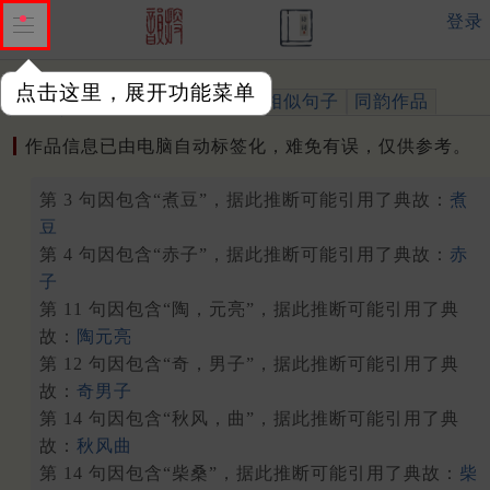
登录
点击这里，展开功能菜单
作品
标注四声
出处、引用
相似句子
同韵作品
作品信息已由电脑自动标签化，难免有误，仅供参考。
第 3 句因包含“煮豆”，据此推断可能引用了典故：
煮
豆
第 4 句因包含“赤子”，据此推断可能引用了典故：
赤
子
第 11 句因包含“陶，元亮”，据此推断可能引用了典
故：
陶元亮
第 12 句因包含“奇，男子”，据此推断可能引用了典
故：
奇男子
第 14 句因包含“秋风，曲”，据此推断可能引用了典
故：
秋风曲
第 14 句因包含“柴桑”，据此推断可能引用了典故：
柴