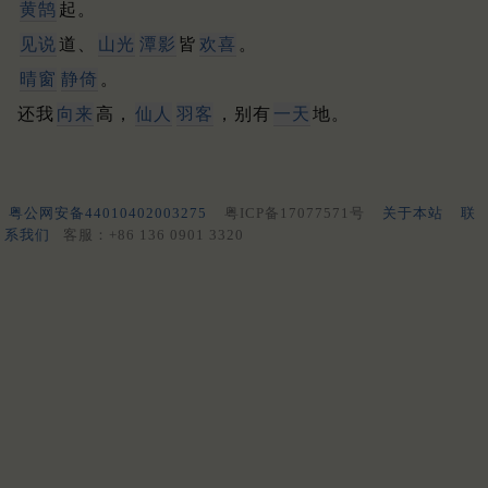
黄鹄
起。
见说
道、
山光
潭影
皆
欢喜
。
晴窗
静倚
。
还我
向来
高，
仙人
羽客
，别有
一天
地。
粤公网安备44010402003275
粤ICP备17077571号
关于本站
联
系我们
客服：+86 136 0901 3320