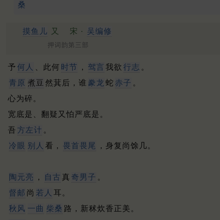
桑
摸鱼儿
又
宋 ·
吴编修
押词韵第三部
予
何人
、此何
时节
，
驾言
我欲
行志
。
青原
煮豆
然萁后，谁
豢龙
蛇
赤子
。
心为碎。
宽底是、翻疑又怕严底是。
吾
方左计
。
冷眼
别人
看，
畏首畏尾
，身复尚馀几。
陶元亮
，
自古
真
奇男子
。
督邮
尚
若人
耳。
秋风
一曲
柴桑
路，新秫炊香正美。