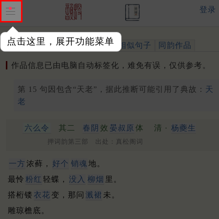
登录
点击这里，展开功能菜单
作品
标注四声
出处、引用
相似句子
同韵作品
作品信息已由电脑自动标签化，难免有误，仅供参考。
第 15 句因包含“天老”，据此推断可能引用了典故：
天
老
六么令
其二
春阴
效
晏叔原
体
清 ·
杨夔生
押词韵第三部 出处：真松阁词
一方
浓藓，
好个
销魂
地。
最怜
粉红
轻蝶，
没入
柳烟
里。
搭桁镂
衣花
变，那问
溅裙
未。
雕琼檐底。