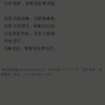
今年
桃树
，拚把
清愁
贯
香髓
。
前度
华筵
饮散，
沉醉
歌难倚。
昨夜
水调
词工，未要
红红
记。
只是
悲迟
伤暮
，
天老
江帆
际。
帘钩
燕子
。
飞来
何处
，双剪
春泥
带
花气
。
粤公网安备44010402003275
粤ICP备17077571号
关于本站
联
系我们
客服：+86 136 0901 3320