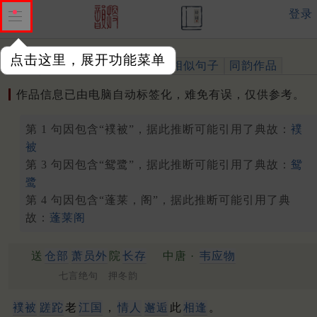
登录
点击这里，展开功能菜单
作品
标注四声
出处、引用
相似句子
同韵作品
作品信息已由电脑自动标签化，难免有误，仅供参考。
第 1 句因包含“襆被”，据此推断可能引用了典故：
襆
被
第 3 句因包含“鸳鹭”，据此推断可能引用了典故：
鸳
鹭
第 4 句因包含“蓬莱，阁”，据此推断可能引用了典
故：
蓬莱阁
送
仓部
萧员外
院
长存
中唐 ·
韦应物
七言绝句 押冬韵
襆被
蹉跎
老
江国
，
情人
邂逅
此
相逢
。