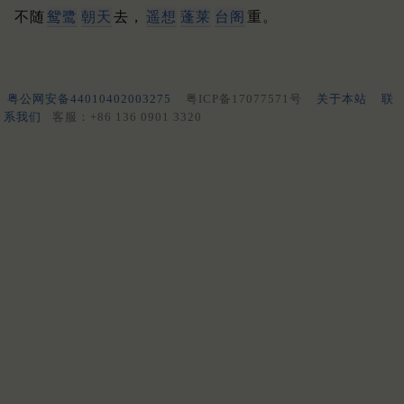
不随
鸳鹭
朝天
去，
遥想
蓬莱
台阁
重。
粤公网安备44010402003275
粤ICP备17077571号
关于本站
联
系我们
客服：+86 136 0901 3320