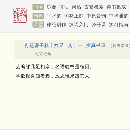
阅读
综合
诗话
词话
古籍检索
类书集成
韵典
平水韵
词林正韵
中原音韵
中华通韵
课堂
律绝创作
填词入门
公开课
学习指南
冉题狮子林十六景
其十一
探真书屋
（乾隆辛丑
七言绝句
芸编绨几足相亲，名语耽书是宿因。
学欲探真知者夥，应思谁果践其人。