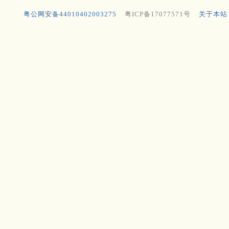
粤公网安备44010402003275
粤ICP备17077571号
关于本站