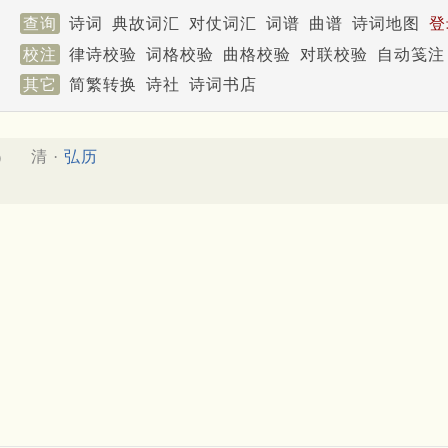
查询
诗词
典故词汇
对仗词汇
词谱
曲谱
诗词地图
登
校注
律诗校验
词格校验
曲格校验
对联校验
自动笺注
其它
简繁转换
诗社
诗词书店
清 ·
弘历
）