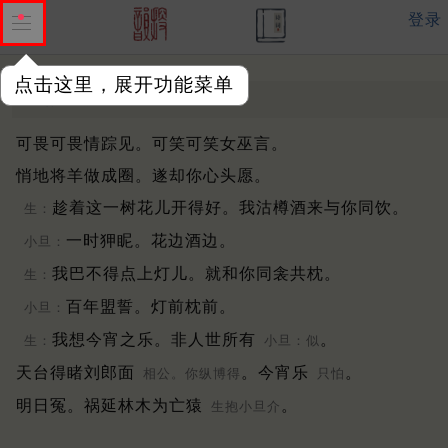
登录
点击这里，展开功能菜单
醉罗歌
明 ·
汪廷讷
可畏可畏情踪见。可笑可笑女巫言。
悄地将羊做成圈。遂却你心头愿。
趁着这一树花儿开得好。我沽樽酒来与你同饮。
生：
一时狎眤。花边酒边。
小旦：
我巴不得点上灯儿。就和你同衾共枕。
生：
百年盟誓。灯前枕前。
小旦：
我想今宵之乐。非人世所有
。
生：
小旦：似
天台得睹刘郎面
。今宵乐
。
相公。你纵博得
只怕
明日冤。祸延林木为亡猿
。
生抱小旦介