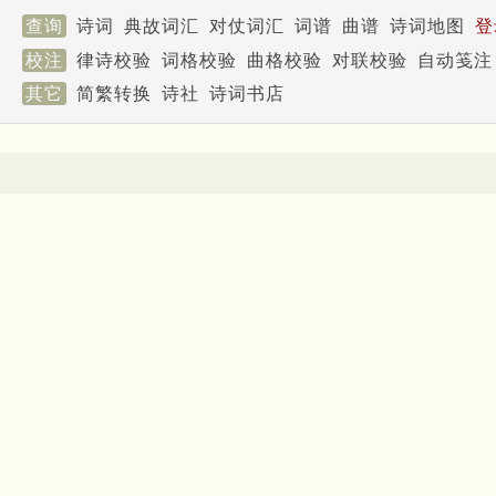
查询
诗词
典故词汇
对仗词汇
词谱
曲谱
诗词地图
登
校注
律诗校验
词格校验
曲格校验
对联校验
自动笺注
其它
简繁转换
诗社
诗词书店