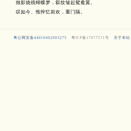
烛影烧残蝴蝶梦，縠纹皱起鸳鸯翼。
叹如今、憔悴忆前欢，重门隔。
粤公网安备44010402003275
粤ICP备17077571号
关于本站