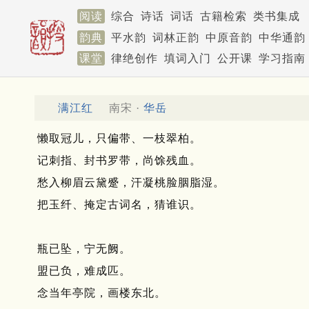
阅读
综合
诗话
词话
古籍检索
类书集成
韵典
平水韵
词林正韵
中原音韵
中华通韵
课堂
律绝创作
填词入门
公开课
学习指南
满江红
南宋 ·
华岳
懒取冠儿，只偏带、一枝翠柏。
记刺指、封书罗带，尚馀残血。
愁入柳眉云黛蹙，汗凝桃脸胭脂湿。
把玉纤、掩定古词名，猜谁识。
瓶已坠，宁无阙。
盟已负，难成匹。
念当年亭院，画楼东北。