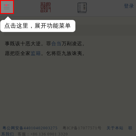
登录
点击这里，展开功能菜单
麻郎儿
元 ·
郑德辉
事既该十恶大逆。罪
合当
万剐凌迟。
愿把臣全家
监籍
。乞将臣九族诛夷。
粤公网安备44010402003275
粤ICP备17077571号
关于本站
联
系我们
客服：+86 136 0901 3320