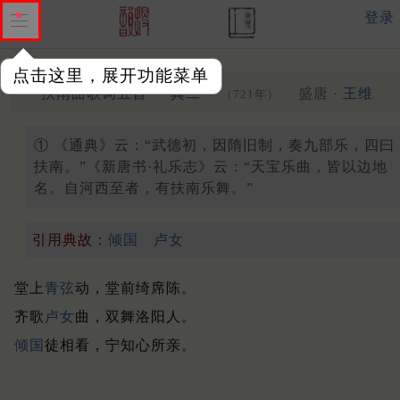
登录
点击这里，展开功能菜单
①
扶南曲歌词五首
其二
盛唐 ·
王维
（721年）
① 《通典》云：“武德初，因隋旧制，奏九部乐，四曰
扶南。”《新唐书·礼乐志》云：“天宝乐曲，皆以边地
名。自河西至者，有扶南乐舞。”
引用典故：
倾国
卢女
堂上
青弦
动，堂前绮席陈。
齐歌
卢女
曲，双舞洛阳人。
倾国
徒相看，宁知心所亲。