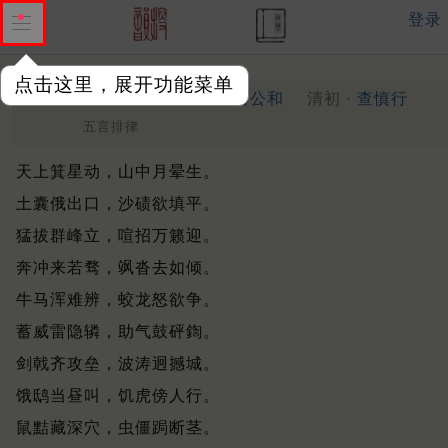
登录
点击这里，展开功能菜单
塞外大风二十四韵索同直诸公和
清初 ·
查慎行
五言排律
天上箕星动，山中月晕生。
土囊俄出口，沙碛欲填平。
猛拔群峰立，喧招万籁迎。
奔冲来若骛，飒沓去如倾。
牛马浑难辨，蛟龙怒欲争。
蓄威雷隐辚，助气鼓砰鍧。
剑戟齐攻垒，波涛迥撼城。
饿鸱当昼叫，饥虎傍人行。
鼠黠藏深穴，虫僵跼断茎。