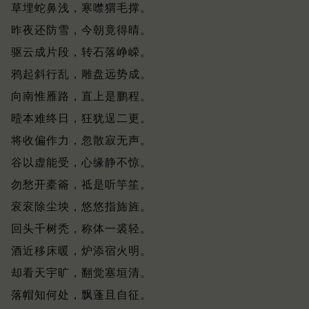
草埋蛇鼻浅，寒噤猬毛撑。
昨夜还防雪，今朝竟得晴。
驱云成片段，转石落峥嵘。
鸦起斜行乱，雕盘远势成。
向南惟雁路，直上是鹏程。
曀本难终日，狂犹逞二更。
将收偏作力，忽散寂无声。
谷以虚能受，心缘静不惊。
勿愁开橐籥，祗是听竽笙。
衮衮除尘坱，悠悠指旆旌。
回头千树秃，称体一裘轻。
酒近移床暖，炉添宿火明。
却看天宇旷，翻觉塞垣清。
落帽知何处，飘蓬且自征。