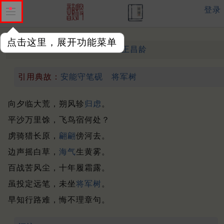
登录
点击这里，展开功能菜单
相和歌辞 从军行
盛唐 ·
王昌龄
引用典故：
安能守笔砚
将军树
向夕临大荒，朔风轸
归虑
。
平沙万里馀，飞鸟宿何处？
虏骑猎长原，
翩翩
傍河去。
边声摇白草，
海气
生黄雾。
百战苦风尘，十年履霜露。
虽投定远笔，未坐
将军树
。
早知行路难，悔不理章句。