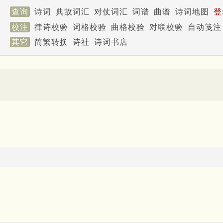
查询
诗词
典故词汇
对仗词汇
词谱
曲谱
诗词地图
登
校注
律诗校验
词格校验
曲格校验
对联校验
自动笺注
其它
简繁转换
诗社
诗词书店