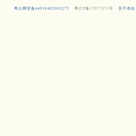
粤公网安备44010402003275
粤ICP备17077571号
关于本站