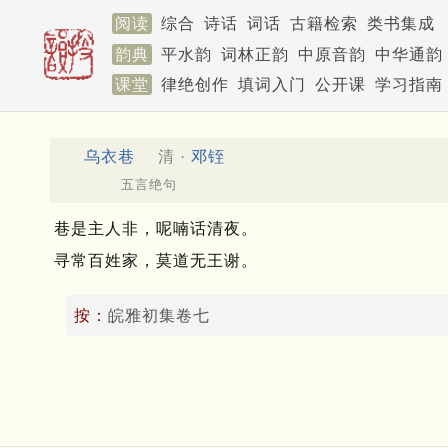
阅读
综合
诗话
词话
古籍检索
类书集成
韵典
平水韵
词林正韵
中原音韵
中华通韵
课堂
律绝创作
填词入门
公开课
学习指南
乌衣巷
清 ·
邓铚
五言绝句
巷是主人非，呢喃话清夜。
寻常百姓家，莫道无王谢。
按：
皖雅初集卷七