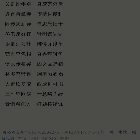
又是经年别，真成方外居。
遵蹊再攀陟，抟壁且趑趄。
随步来新会，寻思忘旧于。
琴书原好在，轩榭试凭诸。
讵慕远公社，谁停元度车。
梵香空色相，真界静钟鱼。
便以传餐罢，因之回跸初。
林飔鸣辔勒，涧瀑溅衣袽。
大野欣多稼，西成近可书。
三时望匪易，一意略为纾。
景惜粗疏过，诗题揽结馀。
粤公网安备44010402003275
粤ICP备17077571号
关于本站
联
系我们
客服：+86 136 0901 3320