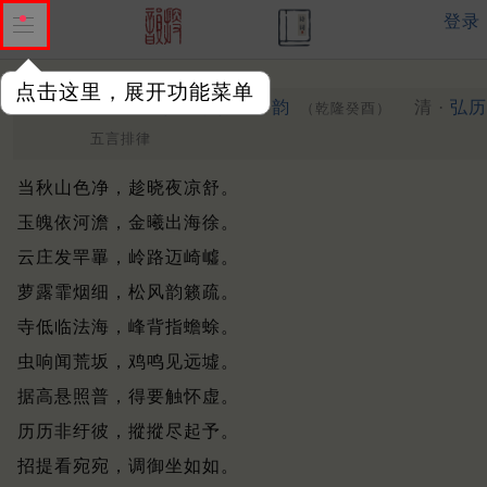
登录
点击这里，展开功能菜单
游宝珠香界诸胜即景得二十韵
清 ·
弘历
（乾隆癸酉）
五言排律
当秋山色净，趁晓夜凉舒。
玉魄依河澹，金曦出海徐。
云庄发䍐罼，岭路迈崎㠊。
萝露霏烟细，松风韵籁疏。
寺低临法海，峰背指蟾蜍。
虫响闻荒坂，鸡鸣见远墟。
据高悬照普，得要触怀虚。
历历非纡彼，摐摐尽起予。
招提看宛宛，调御坐如如。