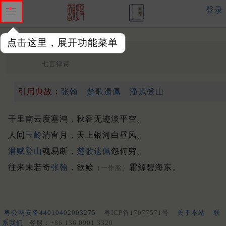
登录
点击这里，展开功能菜单
书秋
北宋 ·
王初
七言律诗
引用典故：
张翰
楚歌遗佩
潘赋登山
千里南云度塞鸿，秋容无迹淡平空。
人间
玉岭
清宵月，天上银河白昼风。
潘赋登山
魂易断，
楚歌遗佩
怨何穷。
往来未若奇
张翰
，欲鲙
霜鲸碧海东。
（一作脍）
粤公网安备44010402003275
粤ICP备17077571号
关于本站
联
系我们
客服：+86 136 0901 3320