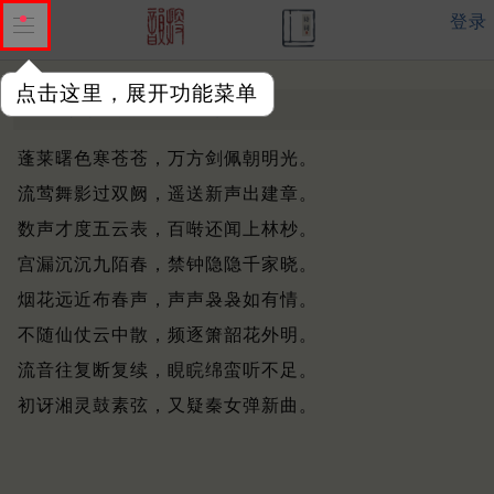
登录
点击这里，展开功能菜单
左掖闻莺歌
明 ·
郑珞
蓬莱曙色寒苍苍，万方剑佩朝明光。
流莺舞影过双阙，遥送新声出建章。
数声才度五云表，百啭还闻上林杪。
宫漏沉沉九陌春，禁钟隐隐千家晓。
烟花远近布春声，声声袅袅如有情。
不随仙仗云中散，频逐箫韶花外明。
流音往复断复续，睍睆绵蛮听不足。
初讶湘灵鼓素弦，又疑秦女弹新曲。