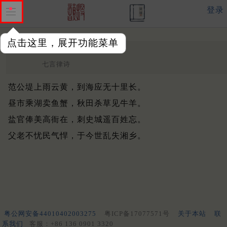
登录
点击这里，展开功能菜单
馀东道中
晚清 ·
范当世
七言律诗
范公堤上雨云黄，到海应无十里长。
昼市乘湖卖鱼蟹，秋田杀草见牛羊。
盐官俸美高衙在，刺史城遥百姓忘。
父老不忧民气悍，于今世乱失湘乡。
粤公网安备44010402003275
粤ICP备17077571号
关于本站
联
系我们
客服：+86 136 0901 3320