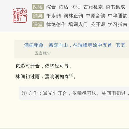
阅读
综合
诗话
词话
古籍检索
类书集成
韵典
平水韵
词林正韵
中原音韵
中华通韵
课堂
律绝创作
填词入门
公开课
学习指南
酒病稍愈，离院向山，往瑞峰寺涂中五首
其五
五言绝句
岚影时开合，依稀径可寻。
⑴
林间初过雨，蛩响润如春
。
⑴ 亦作：岚光乍开合，依稀径可认。林间雨初过