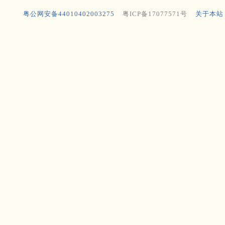
粤公网安备44010402003275
粤ICP备17077571号
关于本站