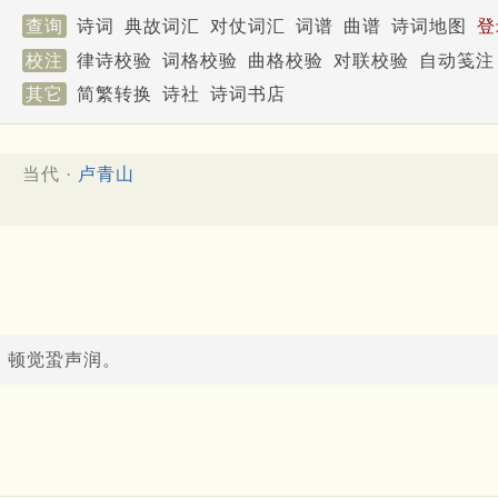
查询
诗词
典故词汇
对仗词汇
词谱
曲谱
诗词地图
登
校注
律诗校验
词格校验
曲格校验
对联校验
自动笺注
其它
简繁转换
诗社
诗词书店
当代 ·
卢青山
，顿觉蛩声润。