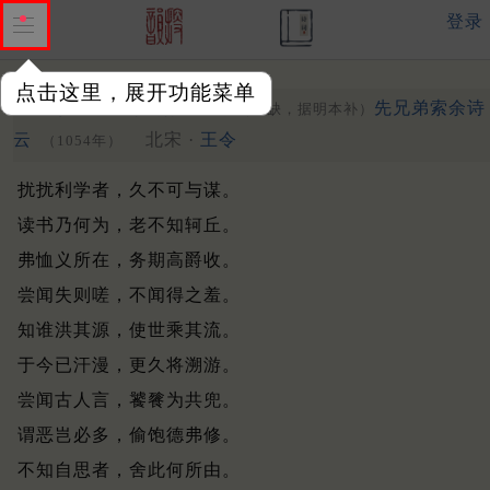
登录
点击这里，展开功能菜单
令既有高邮之行而束孝
先兄弟索余诗
（原缺，据明本补）
云
北宋 ·
王令
（1054年）
扰扰利学者，久不可与谋。
读书乃何为，老不知轲丘。
弗恤义所在，务期高爵收。
尝闻失则嗟，不闻得之羞。
知谁洪其源，使世乘其流。
于今已汗漫，更久将溯游。
尝闻古人言，饕餮为共兜。
谓恶岂必多，偷饱德弗修。
不知自思者，舍此何所由。