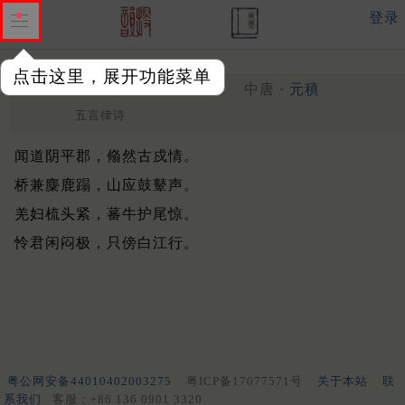
登录
点击这里，展开功能菜单
遣行十首
其十
中唐 ·
元稹
（817年）
五言律诗
闻道阴平郡，翛然古戍情。
桥兼麋鹿蹋，山应鼓鼙声。
羌妇梳头紧，蕃牛护尾惊。
怜君闲闷极，只傍白江行。
粤公网安备44010402003275
粤ICP备17077571号
关于本站
联
系我们
客服：+86 136 0901 3320