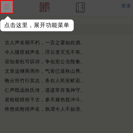
登录
点击这里，展开功能菜单
独孤宪公桧
南宋 ·
张侃
古人声名期不朽，一言之谬如此酒。
今人随世就声名，浮云变灭无不有。
讵知老杜可叹诗，争似宪公当陛奏。
文章远继商周作，气骨已逼秋山秀。
晚分符竹行其志，务在人民安畎亩。
仁声既远姓氏传，遗迹常存鬼神守。
老桧槎枒枝干古，参天黛色犹冲斗。
终然依附得声名，孰谓今人不如否。