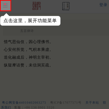
登录
点击这里，展开功能菜单
偶成
其二
南宋 ·
韩淲
五言律诗
惜气思仙伎，因心理佛书。
心安何所觉，气积本乘虚。
造化融成后，神明主宰初。
纵疑摩诘赘，未信洞宾疏。
粤公网安备44010402003275
粤ICP备17077571号
关于本站
联
系我们
客服：+86 136 0901 3320