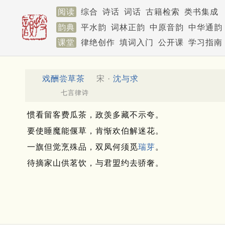
阅读
综合
诗话
词话
古籍检索
类书集成
韵典
平水韵
词林正韵
中原音韵
中华通韵
课堂
律绝创作
填词入门
公开课
学习指南
戏酬尝草茶
宋 ·
沈与求
七言律诗
惯看留客费瓜茶，政羡多藏不示夸。
要使睡魔能偃草，肯惭欢伯解迷花。
一旗但觉烹殊品，双凤何须觅
瑞芽
。
待摘家山供茗饮，与君盟约去骄奢。