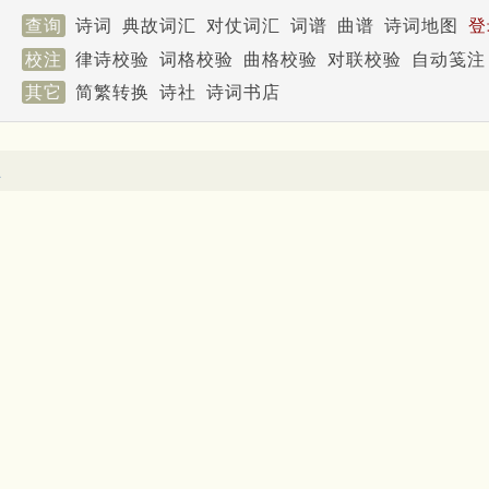
查询
诗词
典故词汇
对仗词汇
词谱
曲谱
诗词地图
登
校注
律诗校验
词格校验
曲格校验
对联校验
自动笺注
其它
简繁转换
诗社
诗词书店
止
。