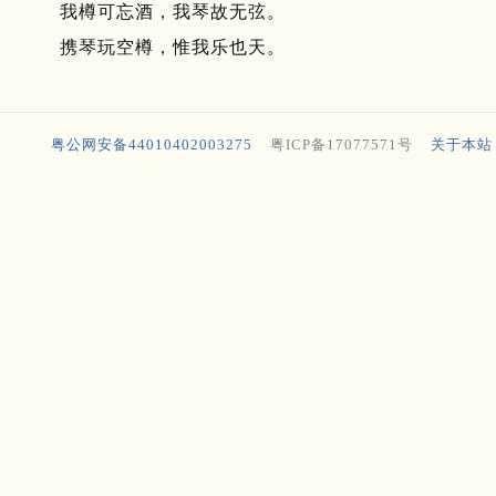
我樽可忘酒，我琴故无弦。
携琴玩空樽，惟我乐也天。
粤公网安备44010402003275
粤ICP备17077571号
关于本站