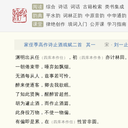
阅读
综合
诗话
词话
古籍检索
类书集成
韵典
平水韵
词林正韵
中原音韵
中华通韵
课堂
律绝创作
填词入门
公开课
学习指南
家侄季高作诗止酒戏赋二首
其一
宋 ·
刘一
渊明出从任
，初
亦计林田
（四库本作仕）
（四库本作务）
一朝倦束带，唾弃如飘烟。
无酒每从人，兹事若可怜。
醉来便逐客，卿去我欲眠。
了知此贤胸，醒醉皆超然。
胡为遽止酒，而作止酒篇。
此身役万物，不使一物偏。
有偏即是累，在
性皆非圆。
（四库本作任）