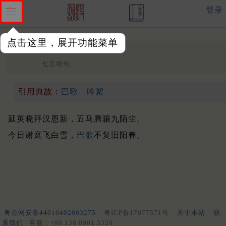
登录
点击这里，展开功能菜单
酬文使君
中唐 ·
薛涛
七言绝句
引用典故：
巴歌
吟絮
延英晓拜汉恩新，五马腾骧九陌尘。
今日谢庭飞白雪，
巴歌
不复旧阳春。
粤公网安备44010402003275
粤ICP备17077571号
关于本站
联
系我们
客服：+86 136 0901 3320