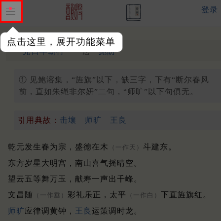
登录
点击这里，展开功能菜单
①
元日早朝行
唐 ·
鲍防
① 见鲍溶集，“旌旗”以下，缺三字，下有“断尔春风
前，直如朱绳非尔妍”二句，“师旷”以下句俱无。
引用典故：
击壤
师旷
王良
乾元发生春为宗，盛德在木
斗建东。
（一作天）
东方岁星大明宫，南山喜气摇晴空。
望云五等舞万玉，献寿一声出千峰。
文昌随
彩礼乐正，太平
下直旌旗红。
（一作垂）
（一作白）
师旷
应律调黄钟，
王良
运策调时龙。