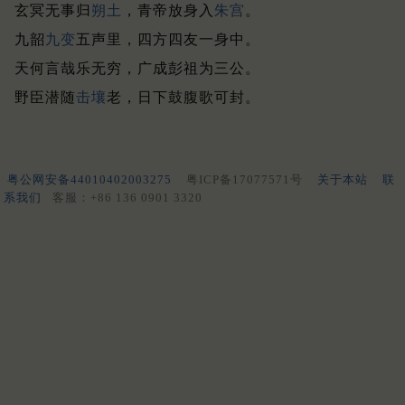
玄冥无事归
朔土
，青帝放身入
朱宫
。
九韶
九变
五声里，四方四友一身中。
天何言哉乐无穷，广成彭祖为三公。
野臣潜随
击壤
老，日下鼓腹歌可封。
粤公网安备44010402003275
粤ICP备17077571号
关于本站
联
系我们
客服：+86 136 0901 3320