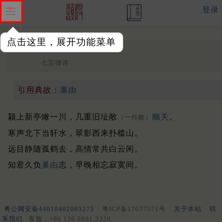
登录
点击这里，展开功能菜单
颍亭
唐 ·
韩琮
七言律诗
引用典故：
巢由
颍上新亭瞰一川，几重旧址敞
幽关
。
（一作敝）
寒声北下当轩水，翠影西来扑槛山。
远目静随孤鹤去，高情常共白云闲。
知君久负
巢由
志，早晚相忘寂寞间。
粤公网安备44010402003275
粤ICP备17077571号
关于本站
联
系我们
客服：+86 136 0901 3320