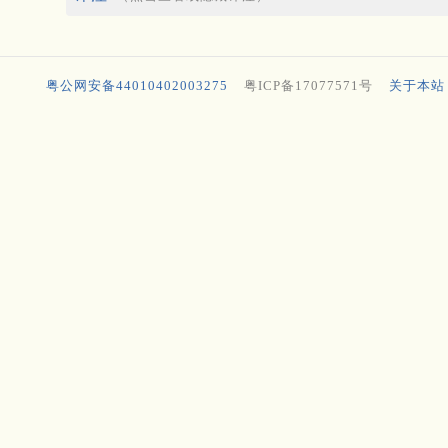
粤公网安备44010402003275
粤ICP备17077571号
关于本站