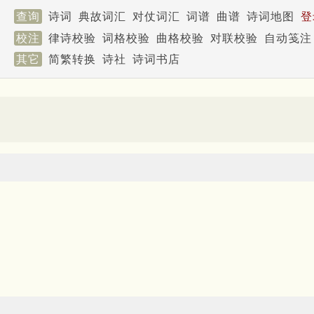
查询
诗词
典故词汇
对仗词汇
词谱
曲谱
诗词地图
登
校注
律诗校验
词格校验
曲格校验
对联校验
自动笺注
其它
简繁转换
诗社
诗词书店