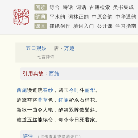
阅读
综合
诗话
词话
古籍检索
类书集成
韵典
平水韵
词林正韵
中原音韵
中华通韵
课堂
律绝创作
填词入门
公开课
学习指南
五日观妓
唐 ·
万楚
七言律诗
引用典故：
西施
西施
谩道浣
春纱
，碧玉
今时
斗
丽华
。
眉黛夺将
萱草
色，
红裙
妒杀石榴花。
新歌一曲令人艳，醉舞双眸敛鬓斜。
谁道五丝能续命，却令今日死君家。
评注
（点击查看或隐藏评注）