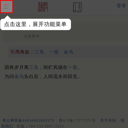
登录
点击这里，展开功能菜单
送张道士
唐 ·
高蟾
七言绝句
引用典故：
三岛
一壶
金乌
因将岁月离
三岛
，闲贮风烟在
一壶
。
为问
金乌
头白后，人间流水却回无。
粤公网安备44010402003275
粤ICP备17077571号
关于本站
联
系我们
客服：+86 136 0901 3320