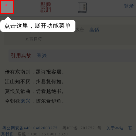
登录
点击这里，展开功能菜单
送崔功曹赴越
盛唐 ·
高适
（758年）
五言律诗
引用典故：
乘兴
传有东南别，题诗报客居。
江山知不厌，州县复何如。
莫恨吴歈曲，尝看越绝书。
今朝欲
乘兴
，随尔食鲈鱼。
粤公网安备44010402003275
粤ICP备17077571号
关于本站
联
系我们
客服：+86 136 0901 3320