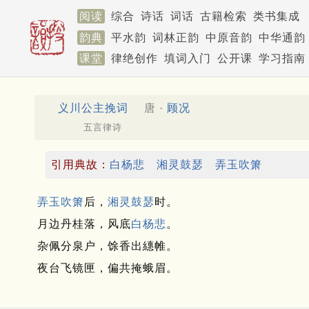
阅读
综合
诗话
词话
古籍检索
类书集成
韵典
平水韵
词林正韵
中原音韵
中华通韵
课堂
律绝创作
填词入门
公开课
学习指南
义川公主挽词
唐 ·
顾况
五言律诗
引用典故：
白杨悲
湘灵鼓瑟
弄玉吹箫
弄玉吹箫
后，
湘灵鼓瑟
时。
月边丹桂落，风底
白杨悲
。
杂佩分泉户，馀香出繐帷。
夜台飞镜匣，偏共掩蛾眉。