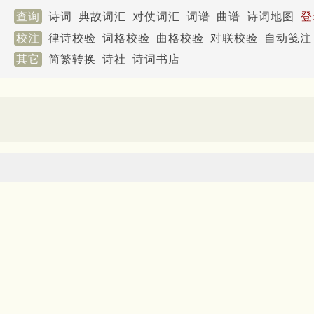
查询
诗词
典故词汇
对仗词汇
词谱
曲谱
诗词地图
登
校注
律诗校验
词格校验
曲格校验
对联校验
自动笺注
其它
简繁转换
诗社
诗词书店