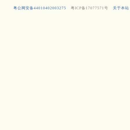
粤公网安备44010402003275
粤ICP备17077571号
关于本站