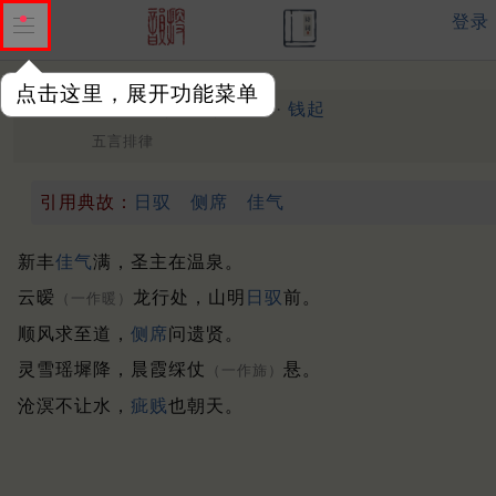
登录
点击这里，展开功能菜单
温泉宫礼见
唐 ·
钱起
（750年）
五言排律
引用典故：
日驭
侧席
佳气
新丰
佳气
满，圣主在温泉。
云暧
龙行处，山明
日驭
前。
（一作暖）
顺风求至道，
侧席
问遗贤。
灵雪瑶墀降，晨霞䌽仗
悬。
（一作旆）
沧溟不让水，
疵贱
也朝天。