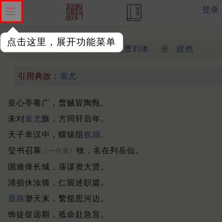
登录
点击这里，展开功能菜单
奉送袁高使君诏徵赴行在效曹刘体
唐 ·
皎然
引用典故：
蚩尤
皇心亭毒广，蝥贼皆陶甄。
未刈
蚩尤
旗，方同轩后年。
天子幸汉中，轘辕阻
氛烟
。
玺书召幕
牧，名在列岳仙。
（一作英）
国难倚长城，庙谋资大贤。
清损休汝骑，仁留述职篇。
遐路
渺天末，繁笳思河边。
饰徒促远期，祗命赴急宣。