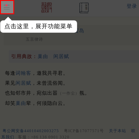
登录
点击这里，展开功能菜单
易州过郝逸人居
中唐 ·
贾岛
五言律诗
引用典故：
巢由
闲居赋
每逢
词翰客
，邀我共寻君。
果见
闲居赋
，未曾流俗闻。
也知邻市井，宛似出嚣
氛。
（一作尘）
却笑
巢由
辈，何须隐白云。
粤公网安备44010402003275
粤ICP备17077571号
关于本站
联
系我们
客服：+86 136 0901 3320