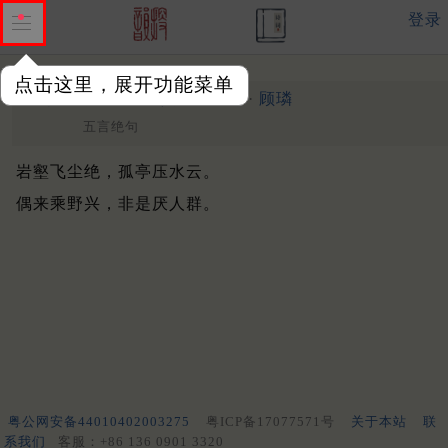
登录
点击这里，展开功能菜单
衡山杂画二首
其一
明 ·
顾璘
五言绝句
岩壑飞尘绝，孤亭压水云。
偶来乘野兴，非是厌人群。
粤公网安备44010402003275
粤ICP备17077571号
关于本站
联
系我们
客服：+86 136 0901 3320