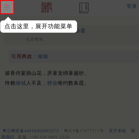
登录
点击这里，展开功能菜单
宫中曲二首
其一
唐 ·
徐凝
七言绝句
引用典故：
倾城
披香侍宴插山花，厌著龙绡著越纱。
恃赖
倾城
人不及，
檀妆
唯约数条霞。
粤公网安备44010402003275
粤ICP备17077571号
关于本站
联
系我们
客服：+86 136 0901 3320