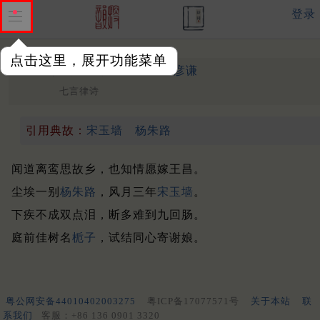
登录
点击这里，展开功能菜单
离鸾
晚唐 ·
唐彦谦
（875年）
七言律诗
引用典故：
宋玉墙
杨朱路
闻道离鸾思故乡，也知情愿嫁王昌。
尘埃一别
杨朱路
，风月三年
宋玉墙
。
下疾不成双点泪，断多难到九回肠。
庭前佳树名
栀子
，试结同心寄谢娘。
粤公网安备44010402003275
粤ICP备17077571号
关于本站
联
系我们
客服：+86 136 0901 3320