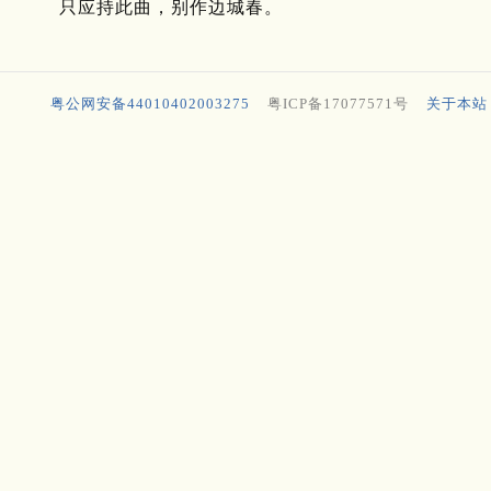
只应持此曲，别作边城春。
粤公网安备44010402003275
粤ICP备17077571号
关于本站