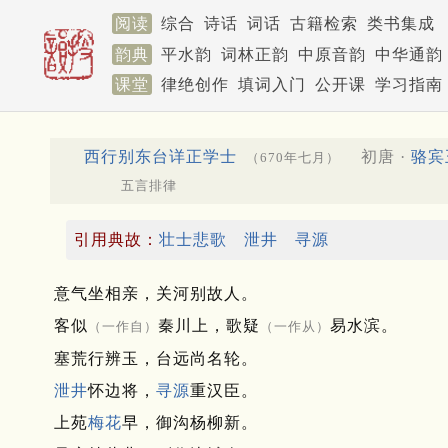
阅读
综合
诗话
词话
古籍检索
类书集成
韵典
平水韵
词林正韵
中原音韵
中华通韵
课堂
律绝创作
填词入门
公开课
学习指南
西行别东台详正学士
初唐 ·
骆宾
（670年七月）
五言排律
引用典故：
壮士悲歌
泄井
寻源
意气坐相亲，关河别故人。
客似
秦川上，歌疑
易水滨。
（一作自）
（一作从）
塞荒行辨玉，台远尚名轮。
泄井
怀边将，
寻源
重汉臣。
上苑
梅花
早，御沟杨柳新。