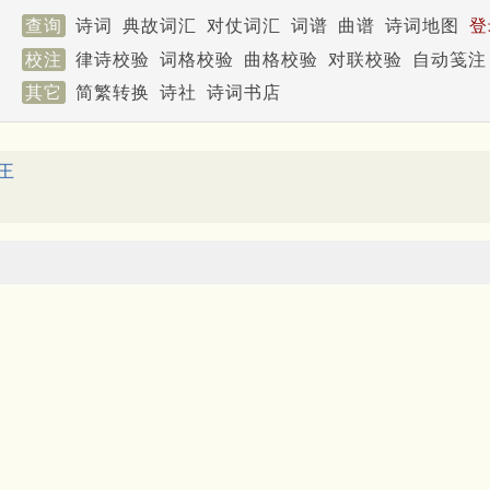
查询
诗词
典故词汇
对仗词汇
词谱
曲谱
诗词地图
登
校注
律诗校验
词格校验
曲格校验
对联校验
自动笺注
其它
简繁转换
诗社
诗词书店
王